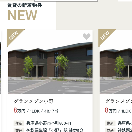
賃貸の新着物件
NEW
グランメゾン小野
グランメゾ
8
8
万円 / 1LDK / 48.17㎡
万円 / 1LDK 
兵庫県小野市本町600-11
兵庫県小
住所
住所
神鉄粟生線「小野」駅 徒歩8分
神鉄粟
交通
交通