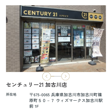
6.5万円
物件詳細へ
ハイムレトア飾東A103
7.4万円
物件詳細へ
2026.06.29
本日より新ホームページへ完全移行にな
りました☆彡
センチュリー21 加古川店
新ホームページは検索も楽々♪スマホに
も対応済！
〒675-0065 兵庫県加古川市加古川町篠
所在地
より見やすくなっております！
原町５０－７ ウィズマークス加古川駅
前 1F
是非一度ご覧ください(^^♪