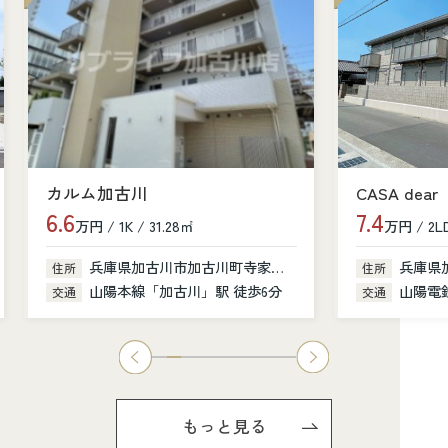
カルム加古川
CASA dear
6.6
7.4
万円 / 1K / 31.28㎡
万円 / 2LD
兵庫県加古川市加古川町寺家町379-1
兵庫県
住所
住所
山陽本線「加古川」駅 徒歩6分
山陽電鉄
交通
交通
もっと見る