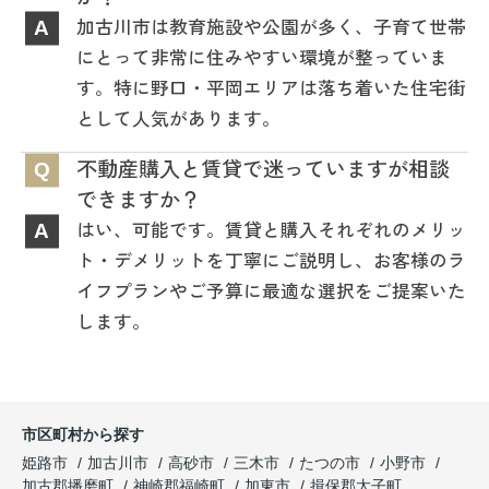
加古川市は教育施設や公園が多く、子育て世帯
A
にとって非常に住みやすい環境が整っていま
す。特に野口・平岡エリアは落ち着いた住宅街
として人気があります。
不動産購入と賃貸で迷っていますが相談
Q
できますか？
はい、可能です。賃貸と購入それぞれのメリッ
A
ト・デメリットを丁寧にご説明し、お客様のラ
イフプランやご予算に最適な選択をご提案いた
します。
市区町村から探す
姫路市
加古川市
高砂市
三木市
たつの市
小野市
加古郡播磨町
神崎郡福崎町
加東市
揖保郡太子町