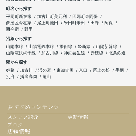
町名から探す
平岡町新在家
加古川町美乃利
四郷町東阿保
飾磨区今在家
尾上町池田
米田町米田
田寺
阿保
西今宿
野里
沿線から探す
山陽本線
山陽電鉄本線
播但線
姫新線
山陽新幹線
山陽電鉄網干線
加古川線
神鉄粟生線
赤穂線
北条鉄道
駅から探す
姫路
加古川
浜の宮
東加古川
京口
尾上の松
手柄
別府
播磨高岡
亀山
おすすめコンテンツ
スタッフ紹介
更新情報
ブログ
店舗情報