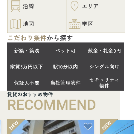
沿線
エリア
地図
学区
こだわり条件
から探す
新築・築浅
ペット可
敷金・礼金0円
家賃5万円以下
駅10分以内
シングル向け
セキュリティ
保証人不要
当社管理物件
物件
賃貸のおすすめ物件
RECOMMEND