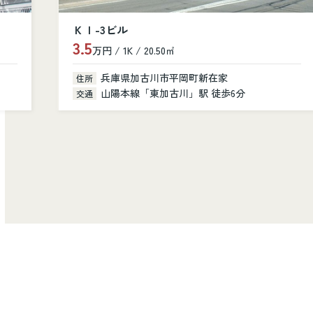
シャルニー・クレール
10.8
万円 / 3LDK / 81.40㎡
兵庫県加古川市加古川町美乃利101
住所
山陽本線「加古川」駅 徒歩14分
交通