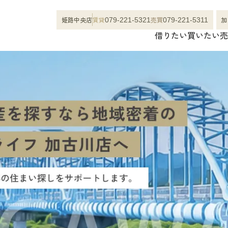
姫路中央店
賃貸
売買
加
079-221-5321
079-221-5311
借りたい
買いたい
売