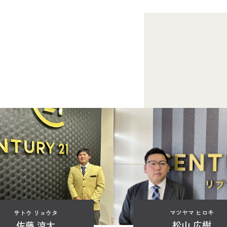
マツヤマ ヒロキ
サトウ リョウタ
松山 広樹
佐藤 涼太