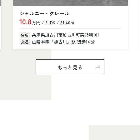
カルム加古川
6.6
万円 / 1K / 31.28㎡
兵庫県加古川市加古川町寺家町379-1
住所
山陽本線「加古川」駅 徒歩6分
交通
もっと見る