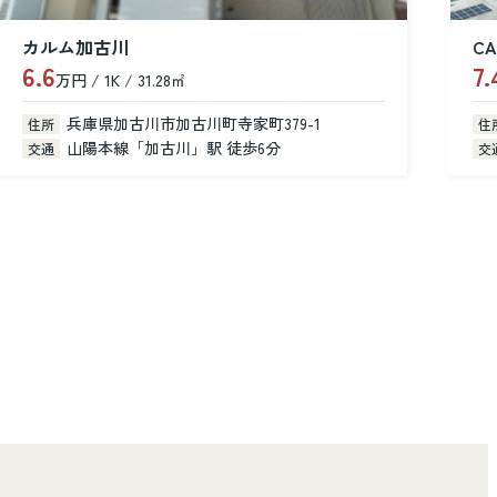
CASA dear
7.4
8
万円 / 2LDK / 52.90㎡
万
兵庫県加古川市尾上町池田
住所
住
山陽電鉄本線「浜の宮」駅 徒歩14分
交通
交