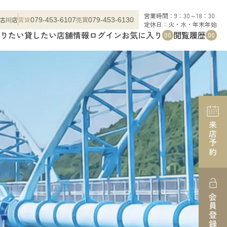
営業時間：9：30～18：30
古川店
賃貸
売買
079-453-6107
079-453-6130
定休日：火・水・年末年始
りたい
貸したい
店舗情報
ログイン
お気に入り
閲覧履歴
00
00
来店予約
会員登録