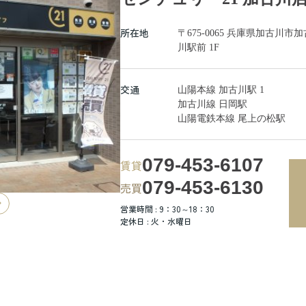
所在地
〒675-0065 兵庫県加古
川駅前 1F
交通
山陽本線 加古川駅 1
加古川線 日岡駅
山陽電鉄本線 尾上の松駅
079-453-6107
賃貸
079-453-6130
売買
営業時間 : 9：30～18：30
定休日 : 火・水曜日