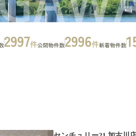
2997
2996
1
件
件
数
公開物件数
新着物件数
お問い合わせ
CONTACT
センチュリー21 加古川