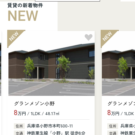
賃貸の新着物件
NEW
グランメゾン小野
グランメゾ
8
8
万円 / 1LDK / 48.17㎡
万円 / 1LDK 
兵庫県小野市本町600-11
兵庫県小
住所
住所
神鉄粟生線「小野」駅 徒歩8分
神鉄粟
交通
交通