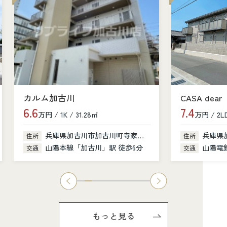
カルム加古川
CASA dear
6.6
7.4
万円 / 1K / 31.28㎡
万円 / 2LD
兵庫県加古川市加古川町寺家町379-1
兵庫県
住所
住所
山陽本線「加古川」駅 徒歩6分
山陽電鉄
交通
交通
もっと見る