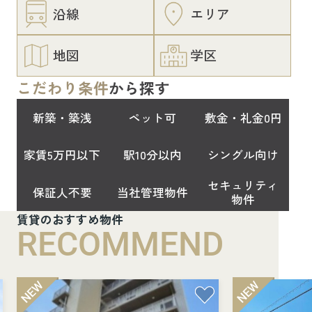
沿線
エリア
地図
学区
こだわり条件
から探す
新築・築浅
ペット可
敷金・礼金0円
家賃5万円以下
駅10分以内
シングル向け
セキュリティ
保証人不要
当社管理物件
物件
賃貸のおすすめ物件
RECOMMEND