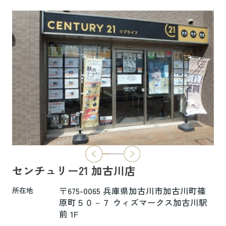
6.5万円
物件詳細へ
ハイムレトア飾東A103
7.4万円
物件詳細へ
2026.06.29
本日より新ホームページへ完全移行にな
りました☆彡
センチュリー21 加古川店
新ホームページは検索も楽々♪スマホに
も対応済！
〒675-0065 兵庫県加古川市加古川町篠
所在地
より見やすくなっております！
原町５０－７ ウィズマークス加古川駅
前 1F
是非一度ご覧ください(^^♪