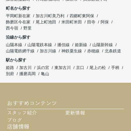
町名から探す
平岡町新在家
加古川町美乃利
四郷町東阿保
飾磨区今在家
尾上町池田
米田町米田
田寺
阿保
西今宿
野里
沿線から探す
山陽本線
山陽電鉄本線
播但線
姫新線
山陽新幹線
山陽電鉄網干線
加古川線
神鉄粟生線
赤穂線
北条鉄道
駅から探す
姫路
加古川
浜の宮
東加古川
京口
尾上の松
手柄
別府
播磨高岡
亀山
おすすめコンテンツ
スタッフ紹介
更新情報
ブログ
店舗情報