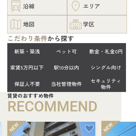
沿線
エリア
地図
学区
こだわり条件
から探す
新築・築浅
ペット可
敷金・礼金0円
家賃5万円以下
駅10分以内
シングル向け
セキュリティ
保証人不要
当社管理物件
物件
賃貸のおすすめ物件
RECOMMEND