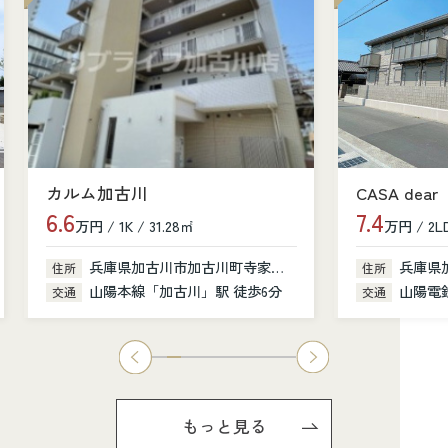
カルム加古川
CASA dear
6.6
7.4
万円 / 1K / 31.28㎡
万円 / 2LD
兵庫県加古川市加古川町寺家町379-1
兵庫県
住所
住所
山陽本線「加古川」駅 徒歩6分
山陽電鉄
交通
交通
もっと見る