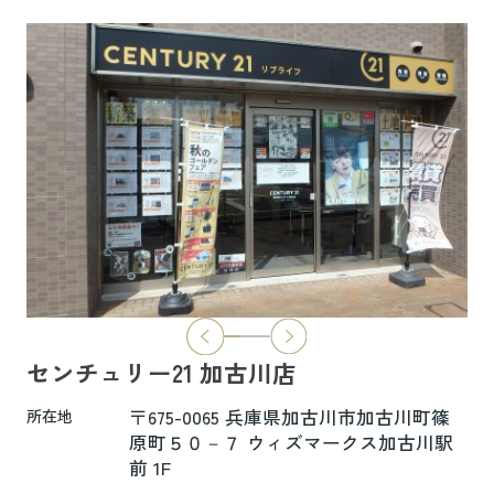
6.5万円
物件詳細へ
ハイムレトア飾東A103
7.4万円
物件詳細へ
2026.06.29
本日より新ホームページへ完全移行にな
りました☆彡
センチュリー21 加古川店
新ホームページは検索も楽々♪スマホに
も対応済！
〒675-0065 兵庫県加古川市加古川町篠
所在地
より見やすくなっております！
原町５０－７ ウィズマークス加古川駅
前 1F
是非一度ご覧ください(^^♪