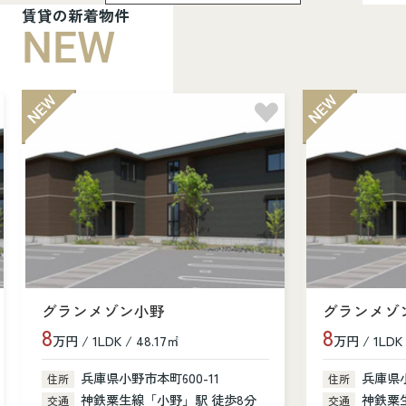
賃貸の新着物件
NEW
グランメゾン小野
グランメゾ
8
8
万円 / 1LDK / 48.17㎡
万円 / 1LDK 
兵庫県小野市本町600-11
兵庫県小
住所
住所
神鉄粟生線「小野」駅 徒歩8分
神鉄粟
交通
交通