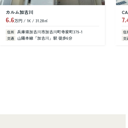
CASA dear
7.4
8
万円 / 2LDK / 52.90㎡
万
兵庫県加古川市尾上町池田
住所
住
山陽電鉄本線「浜の宮」駅 徒歩14分
交通
交