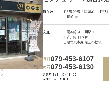
所在地
〒675-0065 兵庫県加古
川駅前 1F
交通
山陽本線 加古川駅 1
加古川線 日岡駅
山陽電鉄本線 尾上の松駅
079-453-6107
賃貸
079-453-6130
売買
営業時間 : 9：30～18：30
定休日 : 火・水曜日