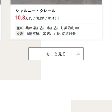
カルム加古川
6.6
万円 / 1K / 31.28㎡
兵庫県加古川市加古川町寺家町379-1
住所
山陽本線「加古川」駅 徒歩6分
交通
もっと見る