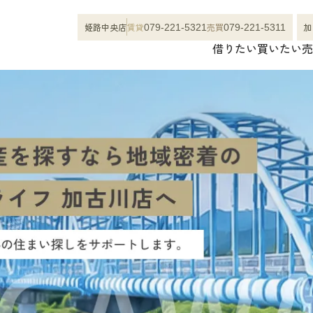
姫路中央店
賃貸
売買
加
079-221-5321
079-221-5311
借りたい
買いたい
売