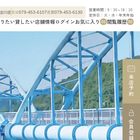
営業時間：9：30～18：30
古川店
賃貸
売買
079-453-6107
079-453-6130
定休日：火・水・年末年始
りたい
貸したい
店舗情報
ログイン
お気に入り
閲覧履歴
00
00
来店予約
会員登録