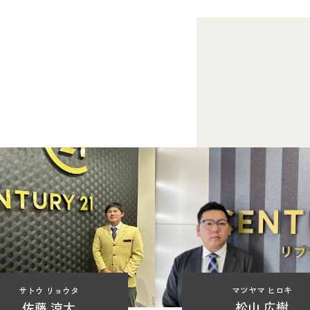
マツヤマ ヒロキ
サトウ リョウタ
松山 広樹
佐藤 涼太