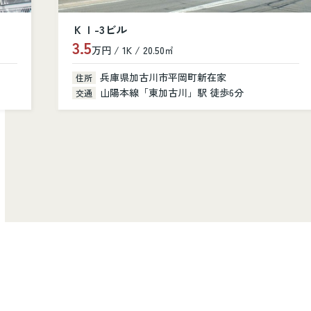
シャルニー・クレール
10.8
万円 / 3LDK / 81.40㎡
兵庫県加古川市加古川町美乃利101
住所
山陽本線「加古川」駅 徒歩14分
交通