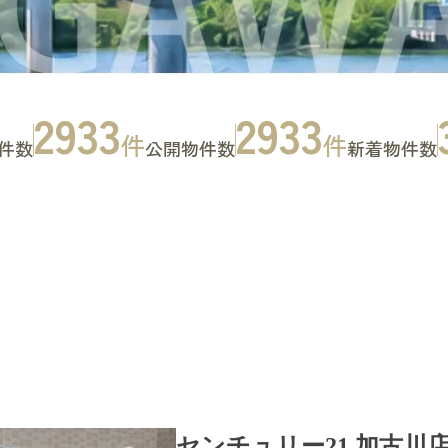
2933
2933
件
件
件数
公開物件数
新着物件数
お問い合わせ
CONTACT
センチュリー21 加古川