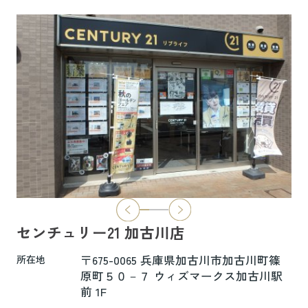
6.5万円
物件詳細へ
ハイムレトア飾東A103
7.4万円
物件詳細へ
2026.06.29
本日より新ホームページへ完全移行にな
りました☆彡
センチュリー21 加古川店
新ホームページは検索も楽々♪スマホに
も対応済！
〒675-0065 兵庫県加古川市加古川町篠
所在地
より見やすくなっております！
原町５０－７ ウィズマークス加古川駅
前 1F
是非一度ご覧ください(^^♪