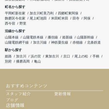
町名から探す
平岡町新在家
加古川町美乃利
四郷町東阿保
飾磨区今在家
尾上町池田
米田町米田
田寺
阿保
西今宿
野里
沿線から探す
山陽本線
山陽電鉄本線
播但線
姫新線
山陽新幹線
山陽電鉄網干線
加古川線
神鉄粟生線
赤穂線
北条鉄道
駅から探す
姫路
加古川
浜の宮
東加古川
京口
尾上の松
手柄
別府
播磨高岡
亀山
おすすめコンテンツ
スタッフ紹介
更新情報
ブログ
店舗情報