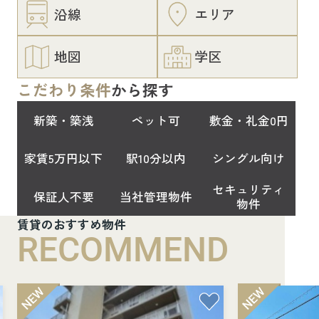
沿線
エリア
地図
学区
こだわり条件
から探す
新築・築浅
ペット可
敷金・礼金0円
家賃5万円以下
駅10分以内
シングル向け
セキュリティ
保証人不要
当社管理物件
物件
賃貸のおすすめ物件
RECOMMEND