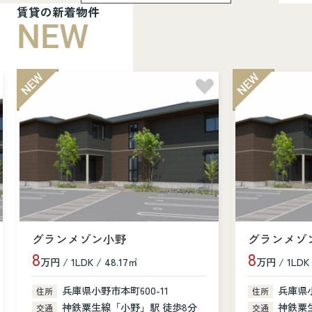
賃貸の新着物件
NEW
グランメゾン小野
グランメゾ
8
8
万円 / 1LDK / 48.17㎡
万円 / 1LDK 
兵庫県小野市本町600-11
兵庫県小
住所
住所
神鉄粟生線「小野」駅 徒歩8分
神鉄粟
交通
交通