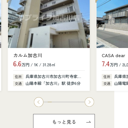
カルム加古川
CASA dear
6.6
7.4
万円 / 1K / 31.28㎡
万円 / 2LD
兵庫県加古川市加古川町寺家町379-1
兵庫県
住所
住所
山陽本線「加古川」駅 徒歩6分
山陽電鉄
交通
交通
もっと見る