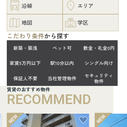
沿線
エリア
地図
学区
こだわり条件
から探す
新築・築浅
ペット可
敷金・礼金0円
家賃5万円以下
駅10分以内
シングル向け
セキュリティ
保証人不要
当社管理物件
物件
賃貸のおすすめ物件
RECOMMEND