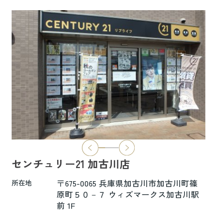
6.5万円
物件詳細へ
ハイムレトア飾東A103
7.4万円
物件詳細へ
2026.06.29
本日より新ホームページへ完全移行にな
りました☆彡
センチュリー21 加古川店
新ホームページは検索も楽々♪スマホに
も対応済！
〒675-0065 兵庫県加古川市加古川町篠
所在地
より見やすくなっております！
原町５０－７ ウィズマークス加古川駅
前 1F
是非一度ご覧ください(^^♪