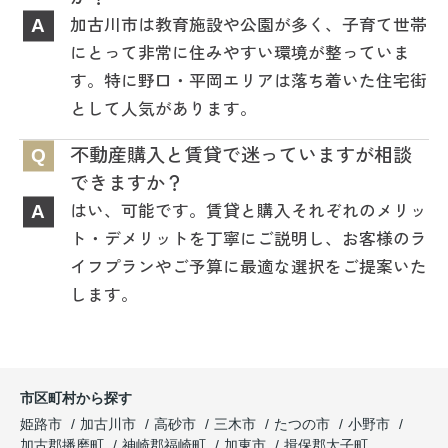
加古川市は教育施設や公園が多く、子育て世帯
A
にとって非常に住みやすい環境が整っていま
す。特に野口・平岡エリアは落ち着いた住宅街
として人気があります。
不動産購入と賃貸で迷っていますが相談
Q
できますか？
はい、可能です。賃貸と購入それぞれのメリッ
A
ト・デメリットを丁寧にご説明し、お客様のラ
イフプランやご予算に最適な選択をご提案いた
します。
市区町村から探す
姫路市
加古川市
高砂市
三木市
たつの市
小野市
加古郡播磨町
神崎郡福崎町
加東市
揖保郡太子町