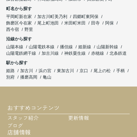
町名から探す
平岡町新在家
加古川町美乃利
四郷町東阿保
飾磨区今在家
尾上町池田
米田町米田
田寺
阿保
西今宿
野里
沿線から探す
山陽本線
山陽電鉄本線
播但線
姫新線
山陽新幹線
山陽電鉄網干線
加古川線
神鉄粟生線
赤穂線
北条鉄道
駅から探す
姫路
加古川
浜の宮
東加古川
京口
尾上の松
手柄
別府
播磨高岡
亀山
おすすめコンテンツ
スタッフ紹介
更新情報
ブログ
店舗情報