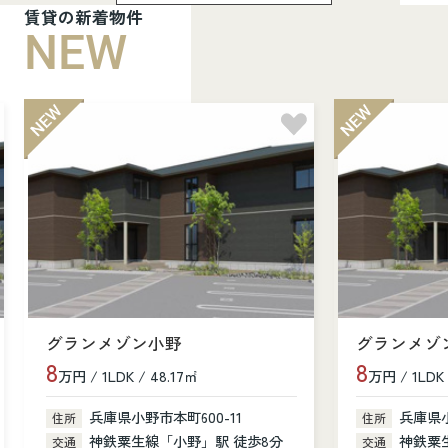
賃貸の新着物件
NEW
グランメゾン小野
グランメゾ
8
8
万円 / 1LDK / 48.17㎡
万円 / 1LDK 
兵庫県小野市本町600-11
兵庫県小
住所
住所
神鉄粟生線「小野」駅 徒歩8分
神鉄粟
交通
交通