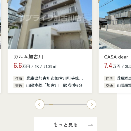
カルム加古川
CASA dear
6.6
7.4
万円 / 1K / 31.28㎡
万円 / 2LD
兵庫県加古川市加古川町寺家町379-1
兵庫県
住所
住所
山陽本線「加古川」駅 徒歩6分
山陽電鉄
交通
交通
もっと見る