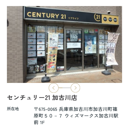
6.5万円
物件詳細へ
ハイムレトア飾東A103
7.4万円
物件詳細へ
2026.06.29
本日より新ホームページへ完全移行にな
りました☆彡
センチュリー21 加古川店
新ホームページは検索も楽々♪スマホに
も対応済！
〒675-0065 兵庫県加古川市加古川町篠
所在地
より見やすくなっております！
原町５０－７ ウィズマークス加古川駅
前 1F
是非一度ご覧ください(^^♪