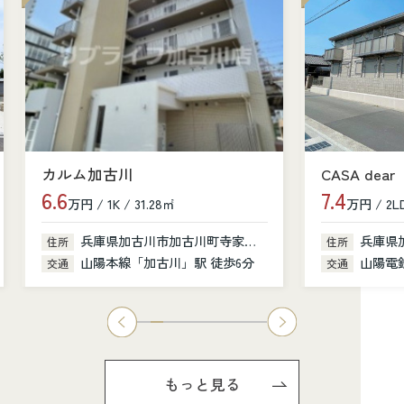
カルム加古川
CASA dear
6.6
7.4
万円 / 1K / 31.28㎡
万円 / 2LD
兵庫県加古川市加古川町寺家町379-1
兵庫県
住所
住所
山陽本線「加古川」駅 徒歩6分
山陽電鉄
交通
交通
もっと見る