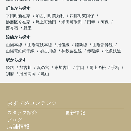
町名から探す
平岡町新在家
加古川町美乃利
四郷町東阿保
飾磨区今在家
尾上町池田
米田町米田
田寺
阿保
西今宿
野里
沿線から探す
山陽本線
山陽電鉄本線
播但線
姫新線
山陽新幹線
山陽電鉄網干線
加古川線
神鉄粟生線
赤穂線
北条鉄道
駅から探す
姫路
加古川
浜の宮
東加古川
京口
尾上の松
手柄
別府
播磨高岡
亀山
おすすめコンテンツ
スタッフ紹介
更新情報
ブログ
店舗情報