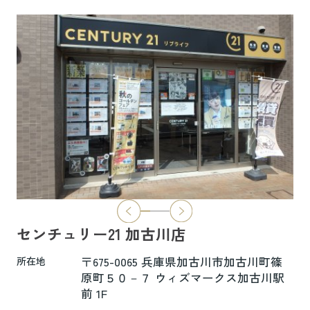
6.5万円
物件詳細へ
ハイムレトア飾東A103
7.4万円
物件詳細へ
2026.06.29
本日より新ホームページへ完全移行にな
りました☆彡
センチュリー21 加古川店
新ホームページは検索も楽々♪スマホに
も対応済！
〒675-0065 兵庫県加古川市加古川町篠
所在地
より見やすくなっております！
原町５０－７ ウィズマークス加古川駅
前 1F
是非一度ご覧ください(^^♪