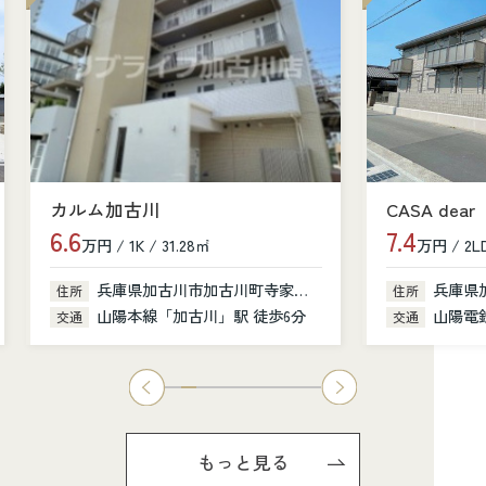
カルム加古川
CASA dear
6.6
7.4
万円 / 1K / 31.28㎡
万円 / 2LD
兵庫県加古川市加古川町寺家町379-1
兵庫県
住所
住所
山陽本線「加古川」駅 徒歩6分
山陽電鉄
交通
交通
もっと見る