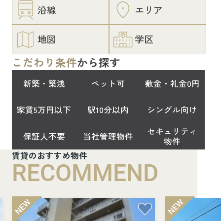
沿線
エリア
地図
学区
こだわり条件
から探す
新築・築浅
ペット可
敷金・礼金0円
家賃5万円以下
駅10分以内
シングル向け
セキュリティ
保証人不要
当社管理物件
物件
賃貸のおすすめ物件
RECOMMEND