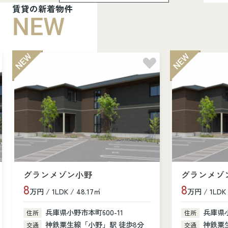
賃貸の新着物件
NEW
グランメゾン小野
グランメゾ
8
8
万円 / 1LDK / 48.17㎡
万円 / 1LDK 
兵庫県小野市本町600-11
兵庫県小
住所
住所
神鉄粟生線「小野」駅 徒歩8分
神鉄粟
交通
交通