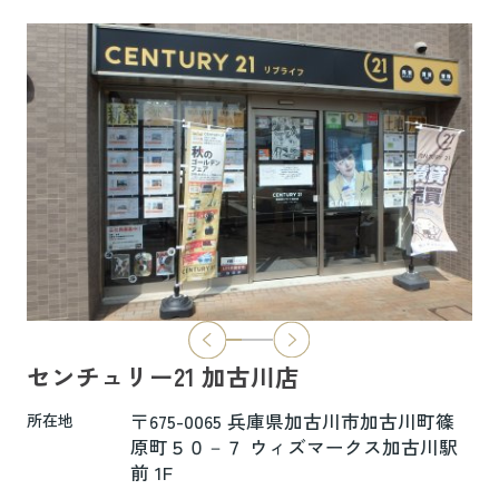
6.5万円
物件詳細へ
ハイムレトア飾東A103
7.4万円
物件詳細へ
2026.06.29
本日より新ホームページへ完全移行にな
りました☆彡
センチュリー21 加古川店
新ホームページは検索も楽々♪スマホに
も対応済！
〒675-0065 兵庫県加古川市加古川町篠
所在地
より見やすくなっております！
原町５０－７ ウィズマークス加古川駅
前 1F
是非一度ご覧ください(^^♪