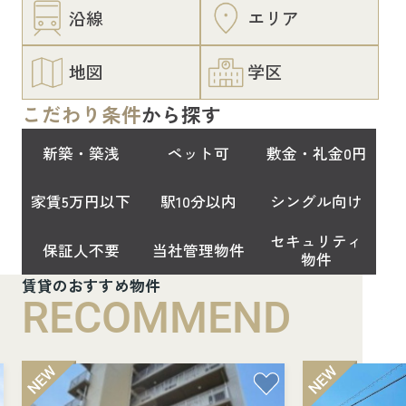
沿線
エリア
地図
学区
こだわり条件
から探す
新築・築浅
ペット可
敷金・礼金0円
家賃5万円以下
駅10分以内
シングル向け
セキュリティ
保証人不要
当社管理物件
物件
賃貸のおすすめ物件
RECOMMEND