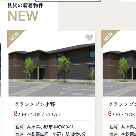
賃貸の新着物件
NEW
グランメゾン小野
グランメゾ
8
8
万円 / 1LDK / 48.17㎡
万円 / 1LDK 
兵庫県小野市本町600-11
兵庫県小
住所
住所
神鉄粟生線「小野」駅 徒歩8分
神鉄粟
交通
交通