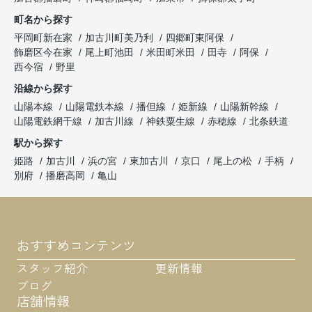
町名から探す
平岡町新在家
加古川町美乃利
四郷町東阿保
飾磨区今在家
尾上町池田
米田町米田
田寺
阿保
西今宿
野里
沿線から探す
山陽本線
山陽電鉄本線
播但線
姫新線
山陽新幹線
山陽電鉄網干線
加古川線
神鉄粟生線
赤穂線
北条鉄道
駅から探す
姫路
加古川
浜の宮
東加古川
京口
尾上の松
手柄
別府
播磨高岡
亀山
おすすめコンテンツ
スタッフ紹介
更新情報
ブログ
店舗情報