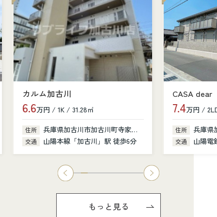
カルム加古川
CASA dear
6.6
7.4
万円 / 1K / 31.28㎡
万円 / 2LD
兵庫県加古川市加古川町寺家町379-1
兵庫県
住所
住所
山陽本線「加古川」駅 徒歩6分
山陽電鉄
交通
交通
もっと見る