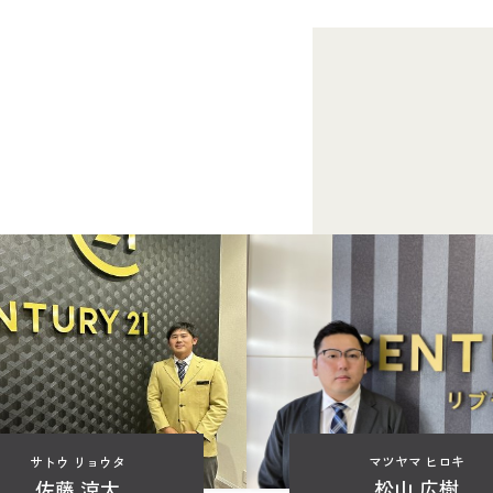
マツヤマ ヒロキ
サトウ リョウタ
松山 広樹
佐藤 涼太