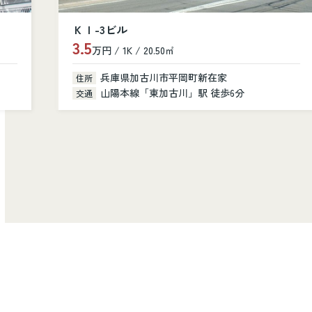
シャルニー・クレール
10.8
万円 / 3LDK / 81.40㎡
兵庫県加古川市加古川町美乃利101
住所
山陽本線「加古川」駅 徒歩14分
交通