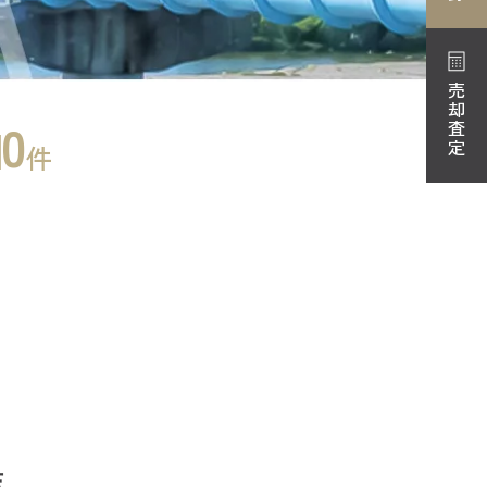
売却査定
0
件
店