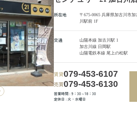
所在地
〒675-0065 兵庫県加古
川駅前 1F
交通
山陽本線 加古川駅 1
加古川線 日岡駅
山陽電鉄本線 尾上の松駅
079-453-6107
賃貸
079-453-6130
売買
営業時間 : 9：30～18：30
定休日 : 火・水曜日