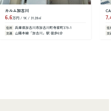
CASA dear
7.4
8
万円 / 2LDK / 52.90㎡
万
兵庫県加古川市尾上町池田
住所
住
山陽電鉄本線「浜の宮」駅 徒歩14分
交通
交