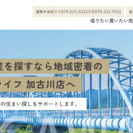
姫路中央店
賃貸
売買
加
079-221-5321
079-221-5311
借りたい
買いたい
売