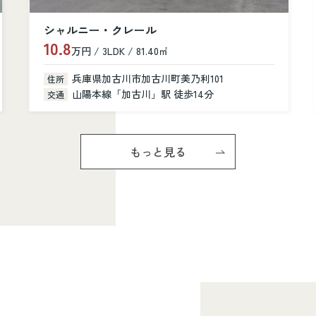
カルム加古川
6.6
万円 / 1K / 31.28㎡
兵庫県加古川市加古川町寺家町379-1
住所
山陽本線「加古川」駅 徒歩6分
交通
もっと見る