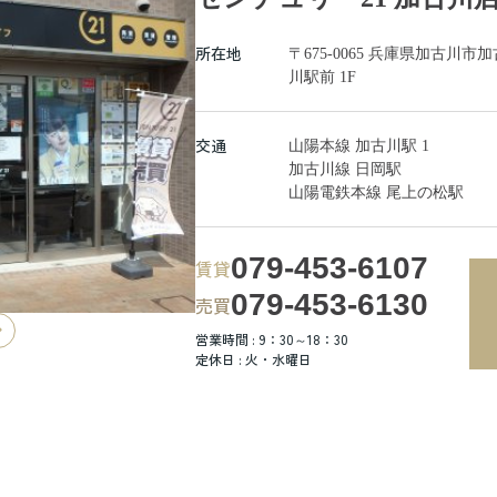
所在地
〒675-0065 兵庫県加古
川駅前 1F
交通
山陽本線 加古川駅 1
加古川線 日岡駅
山陽電鉄本線 尾上の松駅
079-453-6107
賃貸
079-453-6130
売買
営業時間 : 9：30～18：30
定休日 : 火・水曜日