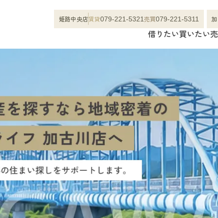
姫路中央店
賃貸
売買
加
079-221-5321
079-221-5311
借りたい
買いたい
売