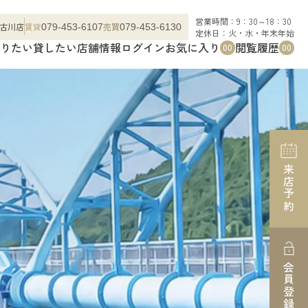
営業時間：9：30～18：30
古川店
賃貸
売買
079-453-6107
079-453-6130
定休日：火・水・年末年始
りたい
貸したい
店舗情報
ログイン
お気に入り
閲覧履歴
00
00
来店予約
会員登録