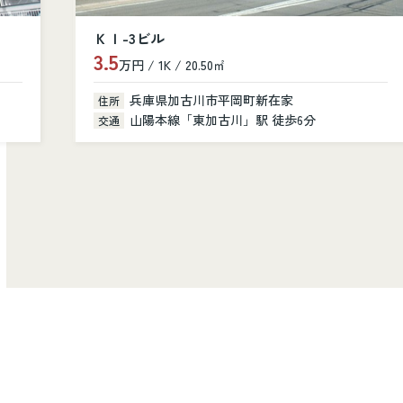
シャルニー・クレール
10.8
万円 / 3LDK / 81.40㎡
兵庫県加古川市加古川町美乃利101
住所
山陽本線「加古川」駅 徒歩14分
交通