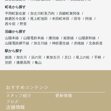
町名から探す
平岡町新在家
加古川町美乃利
四郷町東阿保
飾磨区今在家
尾上町池田
米田町米田
田寺
阿保
西今宿
野里
沿線から探す
山陽本線
山陽電鉄本線
播但線
姫新線
山陽新幹線
山陽電鉄網干線
加古川線
神鉄粟生線
赤穂線
北条鉄道
駅から探す
姫路
加古川
浜の宮
東加古川
京口
尾上の松
手柄
別府
播磨高岡
亀山
おすすめコンテンツ
スタッフ紹介
更新情報
ブログ
店舗情報