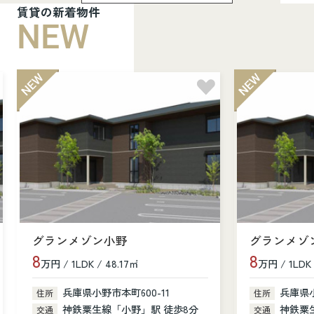
賃貸の新着物件
NEW
グランメゾン小野
グランメゾ
8
8
万円 / 1LDK / 48.17㎡
万円 / 1LDK 
兵庫県小野市本町600-11
兵庫県小
住所
住所
神鉄粟生線「小野」駅 徒歩8分
神鉄粟
交通
交通