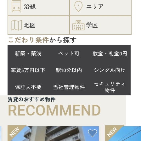
沿線
エリア
地図
学区
こだわり条件
から探す
新築・築浅
ペット可
敷金・礼金0円
家賃5万円以下
駅10分以内
シングル向け
セキュリティ
保証人不要
当社管理物件
物件
賃貸のおすすめ物件
RECOMMEND