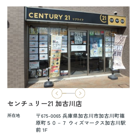
6.5万円
物件詳細へ
ハイムレトア飾東A103
7.4万円
物件詳細へ
2026.06.29
本日より新ホームページへ完全移行にな
りました☆彡
センチュリー21 加古川店
新ホームページは検索も楽々♪スマホに
も対応済！
〒675-0065 兵庫県加古川市加古川町篠
所在地
より見やすくなっております！
原町５０－７ ウィズマークス加古川駅
前 1F
是非一度ご覧ください(^^♪