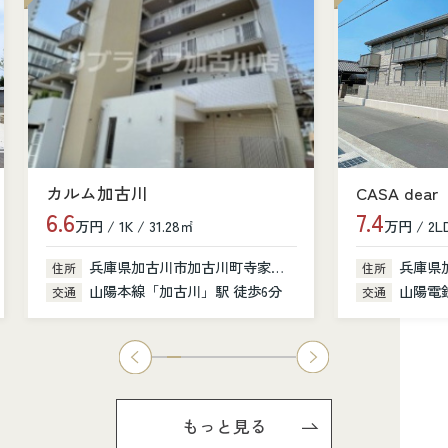
カルム加古川
CASA dear
6.6
7.4
万円 / 1K / 31.28㎡
万円 / 2LD
兵庫県加古川市加古川町寺家町379-1
兵庫県
住所
住所
山陽本線「加古川」駅 徒歩6分
山陽電鉄
交通
交通
もっと見る