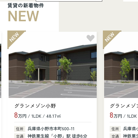
賃貸の新着物件
NEW
グランメゾン小野
グランメゾ
8
8
万円 / 1LDK / 48.17㎡
万円 / 1LDK 
兵庫県小野市本町600-11
兵庫県小
住所
住所
神鉄粟生線「小野」駅 徒歩8分
神鉄粟
交通
交通