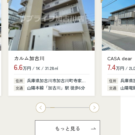
カルム加古川
CASA dear
6.6
7.4
万円 / 1K / 31.28㎡
万円 / 2LD
兵庫県加古川市加古川町寺家町379-1
兵庫県
住所
住所
山陽本線「加古川」駅 徒歩6分
山陽電鉄
交通
交通
もっと見る