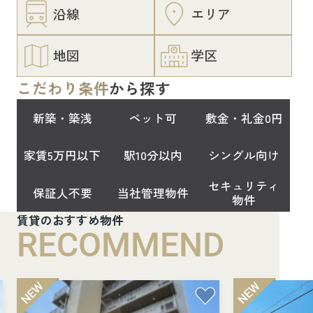
沿線
エリア
地図
学区
こだわり条件
から探す
新築・築浅
ペット可
敷金・礼金0円
家賃5万円以下
駅10分以内
シングル向け
セキュリティ
保証人不要
当社管理物件
物件
賃貸のおすすめ物件
RECOMMEND