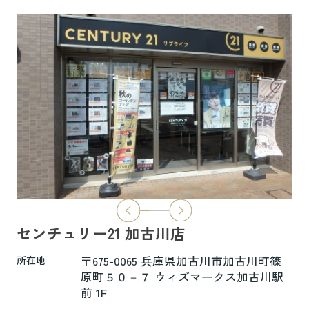
6.5万円
物件詳細へ
ハイムレトア飾東A103
7.4万円
物件詳細へ
2026.06.29
本日より新ホームページへ完全移行にな
りました☆彡
センチュリー21 加古川店
新ホームページは検索も楽々♪スマホに
も対応済！
〒675-0065 兵庫県加古川市加古川町篠
所在地
より見やすくなっております！
原町５０－７ ウィズマークス加古川駅
前 1F
是非一度ご覧ください(^^♪