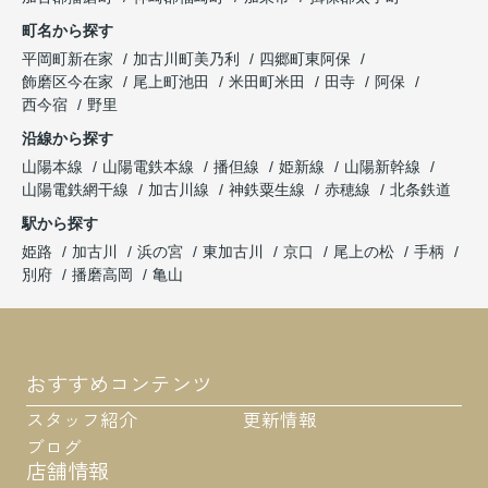
町名から探す
平岡町新在家
加古川町美乃利
四郷町東阿保
飾磨区今在家
尾上町池田
米田町米田
田寺
阿保
西今宿
野里
沿線から探す
山陽本線
山陽電鉄本線
播但線
姫新線
山陽新幹線
山陽電鉄網干線
加古川線
神鉄粟生線
赤穂線
北条鉄道
駅から探す
姫路
加古川
浜の宮
東加古川
京口
尾上の松
手柄
別府
播磨高岡
亀山
おすすめコンテンツ
スタッフ紹介
更新情報
ブログ
店舗情報