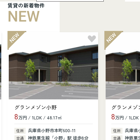
賃貸の新着物件
NEW
グランメゾン小野
グランメゾ
8
8
万円 / 1LDK / 48.17㎡
万円 / 1LDK 
兵庫県小野市本町600-11
兵庫県小
住所
住所
神鉄粟生線「小野」駅 徒歩8分
神鉄粟
交通
交通