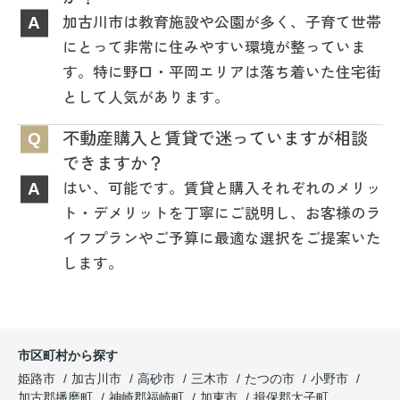
加古川市は教育施設や公園が多く、子育て世帯
A
にとって非常に住みやすい環境が整っていま
す。特に野口・平岡エリアは落ち着いた住宅街
として人気があります。
不動産購入と賃貸で迷っていますが相談
Q
できますか？
はい、可能です。賃貸と購入それぞれのメリッ
A
ト・デメリットを丁寧にご説明し、お客様のラ
イフプランやご予算に最適な選択をご提案いた
します。
市区町村から探す
姫路市
加古川市
高砂市
三木市
たつの市
小野市
加古郡播磨町
神崎郡福崎町
加東市
揖保郡太子町