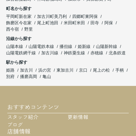
町名から探す
平岡町新在家
加古川町美乃利
四郷町東阿保
飾磨区今在家
尾上町池田
米田町米田
田寺
阿保
西今宿
野里
沿線から探す
山陽本線
山陽電鉄本線
播但線
姫新線
山陽新幹線
山陽電鉄網干線
加古川線
神鉄粟生線
赤穂線
北条鉄道
駅から探す
姫路
加古川
浜の宮
東加古川
京口
尾上の松
手柄
別府
播磨高岡
亀山
おすすめコンテンツ
スタッフ紹介
更新情報
ブログ
店舗情報