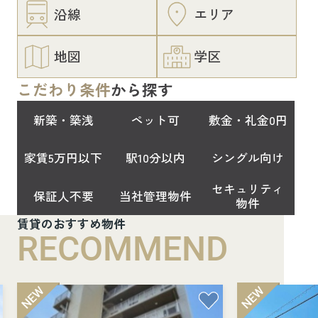
沿線
エリア
地図
学区
こだわり条件
から探す
新築・築浅
ペット可
敷金・礼金0円
家賃5万円以下
駅10分以内
シングル向け
セキュリティ
保証人不要
当社管理物件
物件
賃貸のおすすめ物件
RECOMMEND