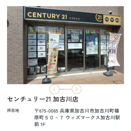
6.5万円
物件詳細へ
ハイムレトア飾東A103
7.4万円
物件詳細へ
2026.06.29
本日より新ホームページへ完全移行にな
りました☆彡
センチュリー21 加古川店
新ホームページは検索も楽々♪スマホに
も対応済！
〒675-0065 兵庫県加古川市加古川町篠
所在地
より見やすくなっております！
原町５０－７ ウィズマークス加古川駅
前 1F
是非一度ご覧ください(^^♪