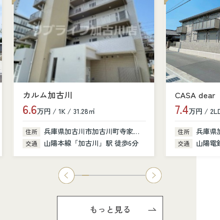
カルム加古川
CASA dear
6.6
7.4
万円 / 1K / 31.28㎡
万円 / 2LD
兵庫県加古川市加古川町寺家町379-1
兵庫県
住所
住所
山陽本線「加古川」駅 徒歩6分
山陽電鉄
交通
交通
もっと見る