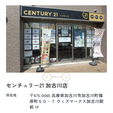
6.5万円
物件詳細へ
ハイムレトア飾東A103
7.4万円
物件詳細へ
2026.06.29
本日より新ホームページへ完全移行にな
りました☆彡
センチュリー21 加古川店
新ホームページは検索も楽々♪スマホに
も対応済！
〒675-0065 兵庫県加古川市加古川町篠
所在地
より見やすくなっております！
原町５０－７ ウィズマークス加古川駅
前 1F
是非一度ご覧ください(^^♪