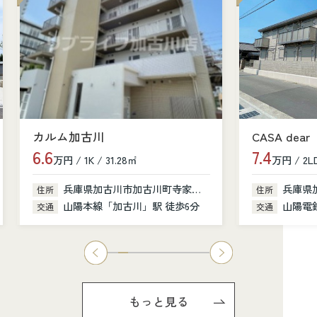
カルム加古川
CASA dear
6.6
7.4
万円 / 1K / 31.28㎡
万円 / 2LD
兵庫県加古川市加古川町寺家町379-1
兵庫県
住所
住所
山陽本線「加古川」駅 徒歩6分
山陽電鉄
交通
交通
もっと見る