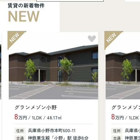
賃貸の新着物件
NEW
グランメゾン小野
グランメゾ
8
8
万円 / 1LDK / 48.17㎡
万円 / 1LDK 
兵庫県小野市本町600-11
兵庫県小
住所
住所
神鉄粟生線「小野」駅 徒歩8分
神鉄粟
交通
交通