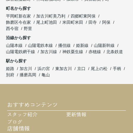
町名から探す
平岡町新在家
加古川町美乃利
四郷町東阿保
飾磨区今在家
尾上町池田
米田町米田
田寺
阿保
西今宿
野里
沿線から探す
山陽本線
山陽電鉄本線
播但線
姫新線
山陽新幹線
山陽電鉄網干線
加古川線
神鉄粟生線
赤穂線
北条鉄道
駅から探す
姫路
加古川
浜の宮
東加古川
京口
尾上の松
手柄
別府
播磨高岡
亀山
おすすめコンテンツ
スタッフ紹介
更新情報
ブログ
店舗情報