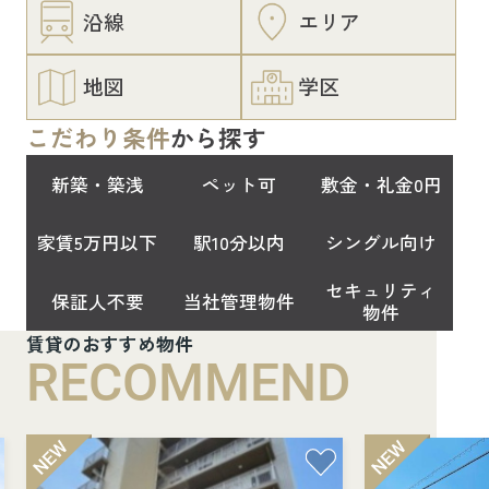
沿線
エリア
地図
学区
こだわり条件
から探す
新築・築浅
ペット可
敷金・礼金0円
家賃5万円以下
駅10分以内
シングル向け
セキュリティ
保証人不要
当社管理物件
物件
賃貸のおすすめ物件
RECOMMEND