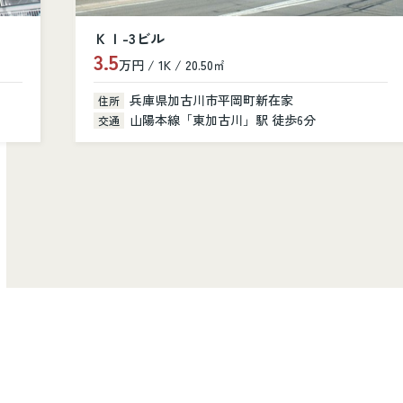
シャルニー・クレール
10.8
万円 / 3LDK / 81.40㎡
兵庫県加古川市加古川町美乃利101
住所
山陽本線「加古川」駅 徒歩14分
交通