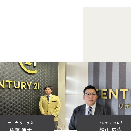
マツヤマ ヒロキ
サトウ リョウタ
松山 広樹
佐藤 涼太