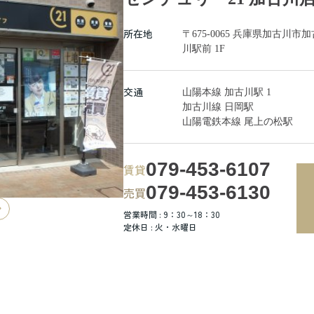
所在地
〒675-0065 兵庫県加古
川駅前 1F
交通
山陽本線 加古川駅 1
加古川線 日岡駅
山陽電鉄本線 尾上の松駅
079-453-6107
賃貸
079-453-6130
売買
営業時間 : 9：30～18：30
定休日 : 火・水曜日