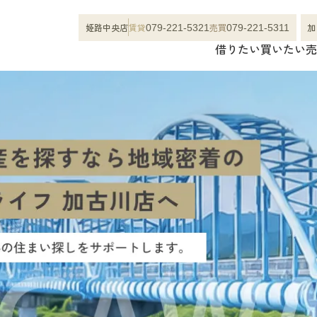
姫路中央店
賃貸
売買
加
079-221-5321
079-221-5311
借りたい
買いたい
売