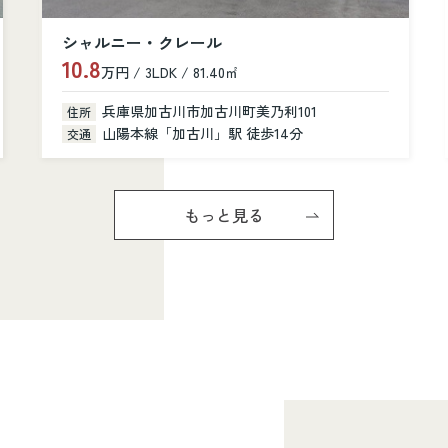
カルム加古川
6.6
万円 / 1K / 31.28㎡
兵庫県加古川市加古川町寺家町379-1
住所
山陽本線「加古川」駅 徒歩6分
交通
もっと見る