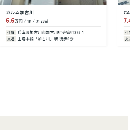
CASA dear
7.4
8
万円 / 2LDK / 52.90㎡
万
兵庫県加古川市尾上町池田
住所
住
山陽電鉄本線「浜の宮」駅 徒歩14分
交通
交