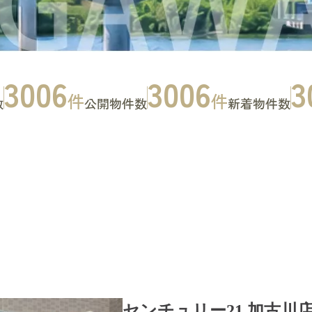
3006
3006
3
件
件
数
公開物件数
新着物件数
お問い合わせ
CONTACT
センチュリー21 加古川