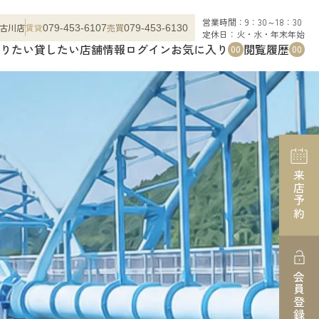
営業時間：9：30～18：30
古川店
賃貸
売買
079-453-6107
079-453-6130
定休日：火・水・年末年始
りたい
貸したい
店舗情報
ログイン
お気に入り
閲覧履歴
00
00
来店予約
会員登録