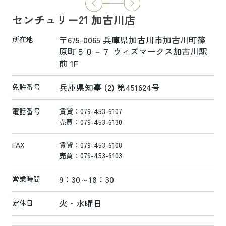
りました☆彡
センチュリー21 加古川店
新ホームページは検索も楽々♪スマホに
も対応済！
〒675-0065 兵庫県加古川市加古川町篠
所在地
より見やすくなっております！
原町５０－７ ウィズマークス加古川駅
前 1F
是非一度ご覧ください(^^♪
兵庫県知事 (2) 第451624号
免許番号
電話番号
賃貸：079-453-6107
売買：079-453-6130
FAX
賃貸：079-453-6108
売買：079-453-6103
9：30～18：30
営業時間
火・水曜日
定休日