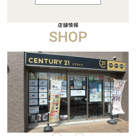
Pure Ryuju Ⅱ101
8.8万円
店舗情報
物件詳細へ
SHOP
ハイムメゾン白鳥台201
6.5万円
物件詳細へ
ハイムレトア飾東A103
7.4万円
物件詳細へ
2026.06.29
本日より新ホームページへ完全移行にな