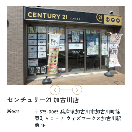
6.5万円
物件詳細へ
ハイムレトア飾東A103
7.4万円
物件詳細へ
2026.06.29
本日より新ホームページへ完全移行にな
りました☆彡
センチュリー21 加古川店
新ホームページは検索も楽々♪スマホに
も対応済！
〒675-0065 兵庫県加古川市加古川町篠
所在地
より見やすくなっております！
原町５０－７ ウィズマークス加古川駅
前 1F
是非一度ご覧ください(^^♪