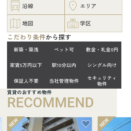
沿線
エリア
地図
学区
こだわり条件
から探す
新築・築浅
ペット可
敷金・礼金0円
家賃5万円以下
駅10分以内
シングル向け
セキュリティ
保証人不要
当社管理物件
物件
賃貸のおすすめ物件
RECOMMEND