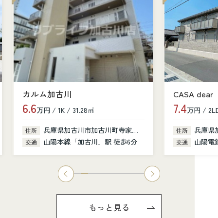
カルム加古川
CASA dear
6.6
7.4
万円 / 1K / 31.28㎡
万円 / 2LD
兵庫県加古川市加古川町寺家町379-1
兵庫県
住所
住所
山陽本線「加古川」駅 徒歩6分
山陽電鉄
交通
交通
もっと見る