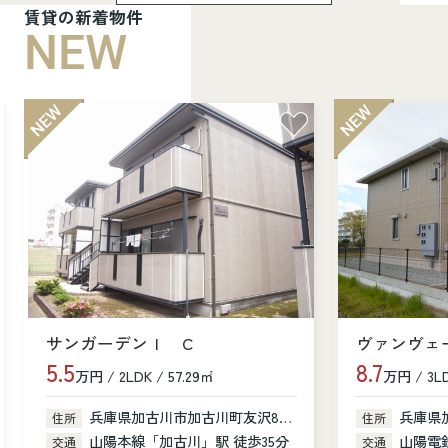
賃貸の新着物件
NEW
サンガーデンⅠ C
ヴァンヴェ
5.5
8.7
万円 / 2LDK / 57.29㎡
万円 / 3LD
兵庫県加古川市加古川町友沢80-1
兵庫県加古
住所
住所
山陽本線「加古川」駅 徒歩35分
山陽電鉄
交通
交通