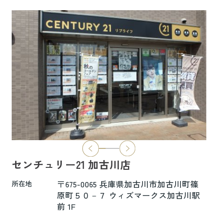
6.5万円
物件詳細へ
ハイムレトア飾東A103
7.4万円
物件詳細へ
2026.06.29
本日より新ホームページへ完全移行にな
りました☆彡
センチュリー21 加古川店
新ホームページは検索も楽々♪スマホに
も対応済！
〒675-0065 兵庫県加古川市加古川町篠
所在地
より見やすくなっております！
原町５０－７ ウィズマークス加古川駅
前 1F
是非一度ご覧ください(^^♪