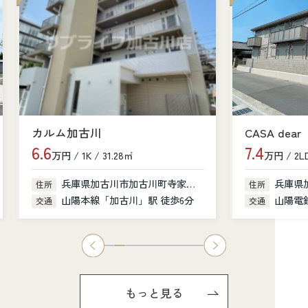
カルム加古川
CASA dear
6.6
7.4
万円 / 1K / 31.28㎡
万円 / 2LD
兵庫県加古川市加古川町寺家町379-1
兵庫県
住所
住所
山陽本線「加古川」駅 徒歩6分
山陽電鉄
交通
交通
もっと見る