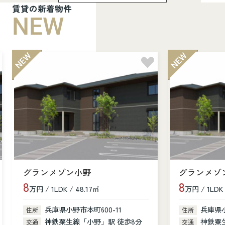
賃貸の新着物件
NEW
グランメゾン小野
グランメゾ
8
8
万円 / 1LDK / 48.17㎡
万円 / 1LDK 
兵庫県小野市本町600-11
兵庫県小
住所
住所
神鉄粟生線「小野」駅 徒歩8分
神鉄粟
交通
交通