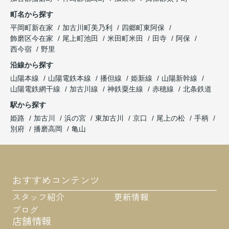
町名から探す
平岡町新在家
加古川町美乃利
四郷町東阿保
飾磨区今在家
尾上町池田
米田町米田
田寺
阿保
西今宿
野里
沿線から探す
山陽本線
山陽電鉄本線
播但線
姫新線
山陽新幹線
山陽電鉄網干線
加古川線
神鉄粟生線
赤穂線
北条鉄道
駅から探す
姫路
加古川
浜の宮
東加古川
京口
尾上の松
手柄
別府
播磨高岡
亀山
おすすめコンテンツ
スタッフ紹介
更新情報
ブログ
店舗情報