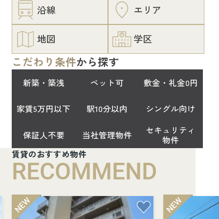
沿線
エリア
地図
学区
こだわり条件
から探す
新築・築浅
ペット可
敷金・礼金0円
家賃5万円以下
駅10分以内
シングル向け
セキュリティ
保証人不要
当社管理物件
物件
賃貸のおすすめ物件
RECOMMEND