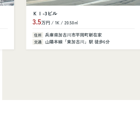
シャルニー・クレール
10.8
万円 / 3LDK / 81.40㎡
兵庫県加古川市加古川町美乃利101
住所
山陽本線「加古川」駅 徒歩14分
交通