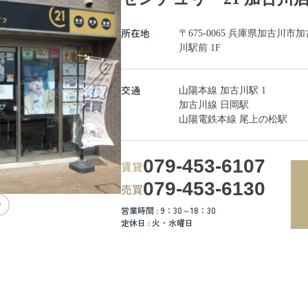
所在地
〒675-0065 兵庫県加古
川駅前 1F
交通
山陽本線 加古川駅 1
加古川線 日岡駅
山陽電鉄本線 尾上の松駅
079-453-6107
賃貸
079-453-6130
売買
営業時間 : 9：30～18：30
定休日 : 火・水曜日