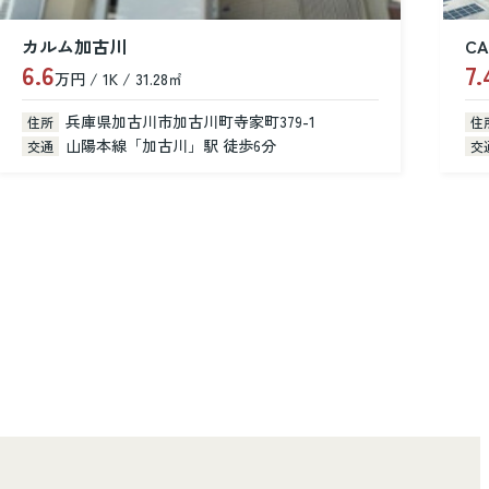
CASA dear
7.4
8
万円 / 2LDK / 52.90㎡
万
兵庫県加古川市尾上町池田
住所
住
山陽電鉄本線「浜の宮」駅 徒歩14分
交通
交