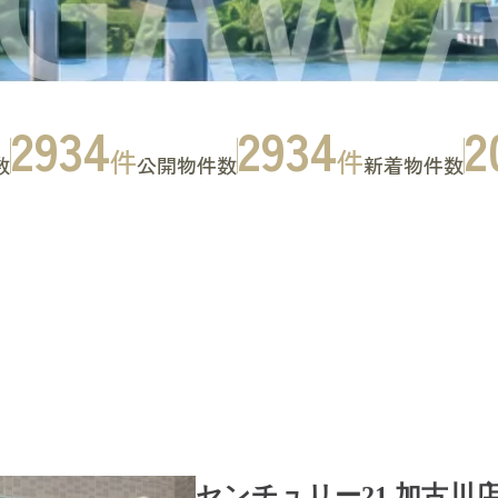
2934
2934
2
件
件
数
公開物件数
新着物件数
お問い合わせ
CONTACT
センチュリー21 加古川