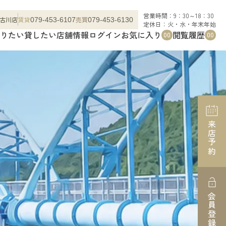
営業時間：9：30～18：30
古川店
賃貸
売買
079-453-6107
079-453-6130
定休日：火・水・年末年始
りたい
貸したい
店舗情報
ログイン
お気に入り
閲覧履歴
00
00
来店予約
会員登録