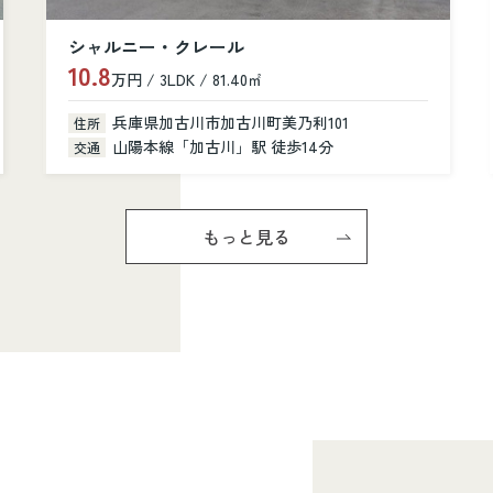
カルム加古川
6.6
万円 / 1K / 31.28㎡
兵庫県加古川市加古川町寺家町379-1
住所
山陽本線「加古川」駅 徒歩6分
交通
もっと見る