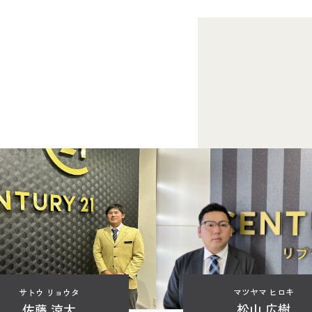
マツヤマ ヒロキ
サトウ リョウタ
松山 広樹
佐藤 涼太