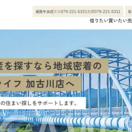
姫路中央店
賃貸
売買
加
079-221-5321
079-221-5311
借りたい
買いたい
売