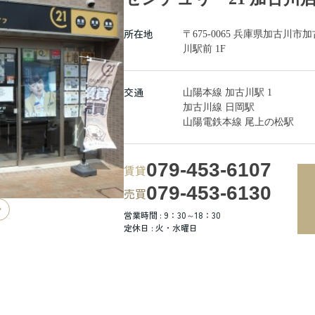
所在地
〒675-0065 兵庫県加古
川駅前 1F
交通
山陽本線 加古川駅 1
加古川線 日岡駅
山陽電鉄本線 尾上の松駅
079-453-6107
賃貸
079-453-6130
売買
営業時間 : 9：30～18：30
定休日 : 火・水曜日