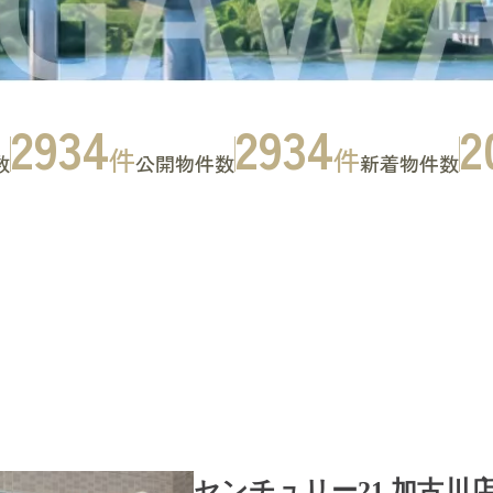
2934
2934
2
件
件
数
公開物件数
新着物件数
お問い合わせ
CONTACT
センチュリー21 加古川