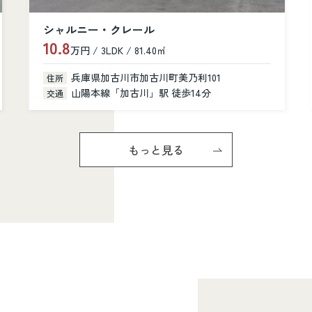
カルム加古川
6.6
万円 / 1K / 31.28㎡
兵庫県加古川市加古川町寺家町379-1
住所
山陽本線「加古川」駅 徒歩6分
交通
もっと見る