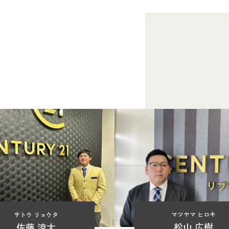
マツヤマ ヒロキ
サトウ リョウタ
松山 広樹
佐藤 涼太