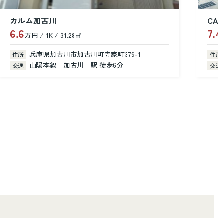
CASA dear
7.4
8
万円 / 2LDK / 52.90㎡
万
兵庫県加古川市尾上町池田
住所
住
山陽電鉄本線「浜の宮」駅 徒歩14分
交通
交