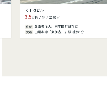
シャルニー・クレール
10.8
万円 / 3LDK / 81.40㎡
兵庫県加古川市加古川町美乃利101
住所
山陽本線「加古川」駅 徒歩14分
交通