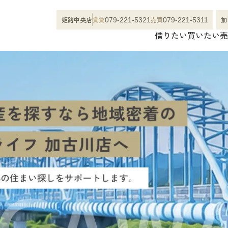
姫路中央店
賃貸
売買
加
079-221-5321
079-221-5311
借りたい
買いたい
売