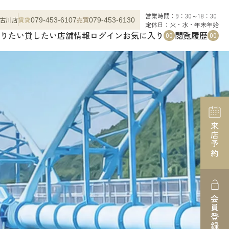
営業時間：9：30～18：30
古川店
賃貸
売買
079-453-6107
079-453-6130
定休日：火・水・年末年始
りたい
貸したい
店舗情報
ログイン
お気に入り
閲覧履歴
00
00
来店予約
会員登録