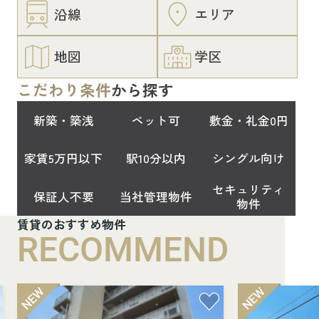
沿線
エリア
地図
学区
こだわり条件
から探す
新築・築浅
ペット可
敷金・礼金0円
家賃5万円以下
駅10分以内
シングル向け
セキュリティ
保証人不要
当社管理物件
物件
賃貸のおすすめ物件
RECOMMEND