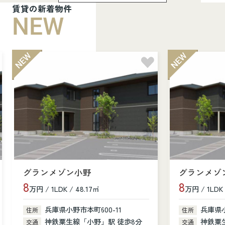
賃貸の新着物件
NEW
グランメゾン小野
グランメゾ
8
8
万円 / 1LDK / 48.17㎡
万円 / 1LDK 
兵庫県小野市本町600-11
兵庫県小
住所
住所
神鉄粟生線「小野」駅 徒歩8分
神鉄粟
交通
交通