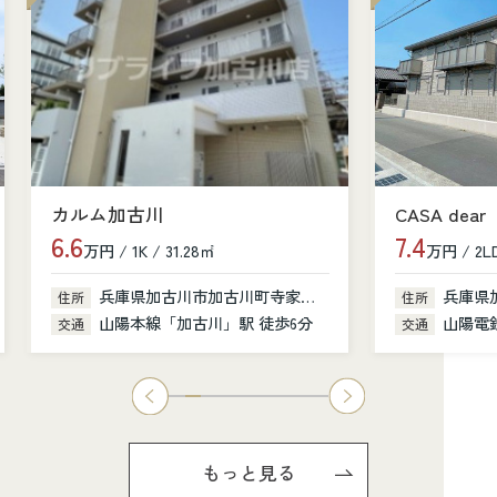
カルム加古川
CASA dear
6.6
7.4
万円 / 1K / 31.28㎡
万円 / 2LD
兵庫県加古川市加古川町寺家町379-1
兵庫県
住所
住所
山陽本線「加古川」駅 徒歩6分
山陽電鉄
交通
交通
もっと見る