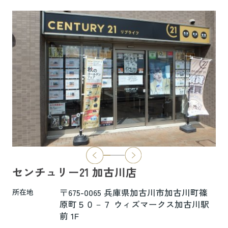
6.5万円
物件詳細へ
ハイムレトア飾東A103
7.4万円
物件詳細へ
2026.06.29
本日より新ホームページへ完全移行にな
りました☆彡
センチュリー21 加古川店
新ホームページは検索も楽々♪スマホに
も対応済！
〒675-0065 兵庫県加古川市加古川町篠
所在地
より見やすくなっております！
原町５０－７ ウィズマークス加古川駅
前 1F
是非一度ご覧ください(^^♪