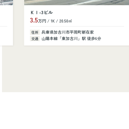
シャルニー・クレール
10.8
万円 / 3LDK / 81.40㎡
兵庫県加古川市加古川町美乃利101
住所
山陽本線「加古川」駅 徒歩14分
交通