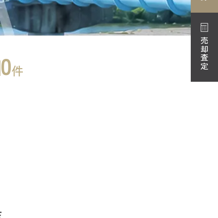
売却査定
0
件
店