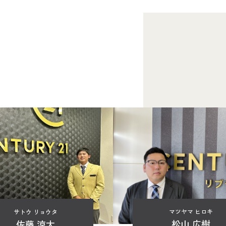
マツヤマ ヒロキ
サトウ リョウタ
松山 広樹
佐藤 涼太