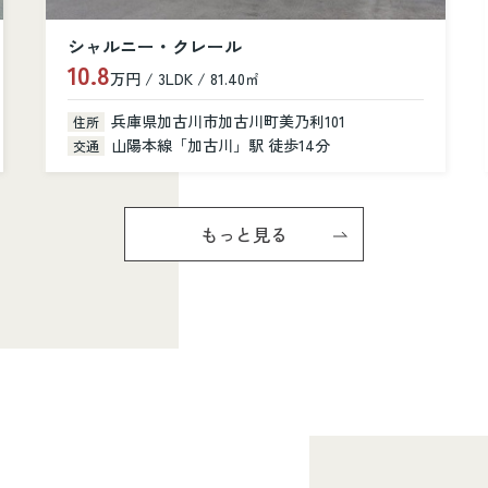
カルム加古川
6.6
万円 / 1K / 31.28㎡
兵庫県加古川市加古川町寺家町379-1
住所
山陽本線「加古川」駅 徒歩6分
交通
もっと見る