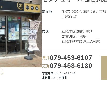
所在地
〒675-0065 兵庫県加古
川駅前 1F
交通
山陽本線 加古川駅 1
加古川線 日岡駅
山陽電鉄本線 尾上の松駅
079-453-6107
賃貸
079-453-6130
売買
営業時間 : 9：30～18：30
定休日 : 火・水曜日