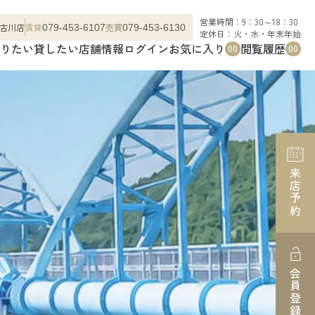
営業時間：9：30～18：30
古川店
賃貸
売買
079-453-6107
079-453-6130
定休日：火・水・年末年始
りたい
貸したい
店舗情報
ログイン
お気に入り
閲覧履歴
00
00
来店予約
会員登録