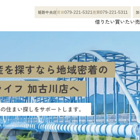
姫路中央店
賃貸
売買
加
079-221-5321
079-221-5311
借りたい
買いたい
売