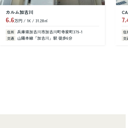
CASA dear
7.4
8
万円 / 2LDK / 52.90㎡
万
兵庫県加古川市尾上町池田
住所
住
山陽電鉄本線「浜の宮」駅 徒歩14分
交通
交