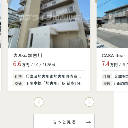
カルム加古川
CASA dear
6.6
7.4
万円 / 1K / 31.28㎡
万円 / 2LD
兵庫県加古川市加古川町寺家町379-1
兵庫県
住所
住所
山陽本線「加古川」駅 徒歩6分
山陽電鉄
交通
交通
もっと見る