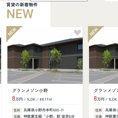
賃貸の新着物件
NEW
グランメゾン小野
グランメゾ
8
8
万円 / 1LDK / 48.17㎡
万円 / 1LDK 
兵庫県小野市本町600-11
兵庫県小
住所
住所
神鉄粟生線「小野」駅 徒歩8分
神鉄粟
交通
交通