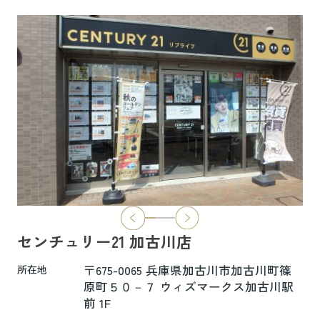
6.5万円
物件詳細へ
ハイムレトア飾東A103
7.4万円
物件詳細へ
2026.06.29
本日より新ホームページへ完全移行にな
りました☆彡
センチュリー21 加古川店
新ホームページは検索も楽々♪スマホに
も対応済！
〒675-0065 兵庫県加古川市加古川町篠
所在地
より見やすくなっております！
原町５０－７ ウィズマークス加古川駅
前 1F
是非一度ご覧ください(^^♪