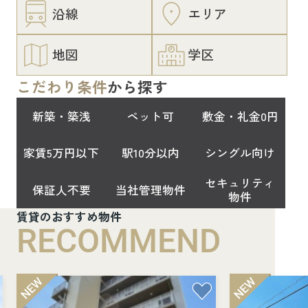
沿線
エリア
地図
学区
こだわり条件
から探す
新築・築浅
ペット可
敷金・礼金0円
家賃5万円以下
駅10分以内
シングル向け
セキュリティ
保証人不要
当社管理物件
物件
賃貸のおすすめ物件
RECOMMEND